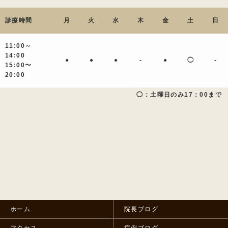
診療時間
月
火
水
木
金
土
日
11:00～
14:00
●
●
●
-
●
◯
-
15:00〜
20:00
◯：土曜日のみ17：00まで
ホーム
院長ブログ