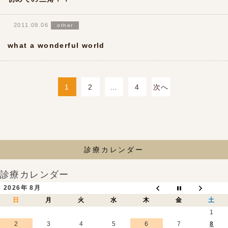
2011.09.06
other
what a wonderful world
1
2
…
4
次へ
投
稿
の
ペ
診療カレンダー
ー
ジ
診療カレンダー
送
2026年 8月
り
日
月
火
水
木
金
土
1
2
3
4
5
6
7
8