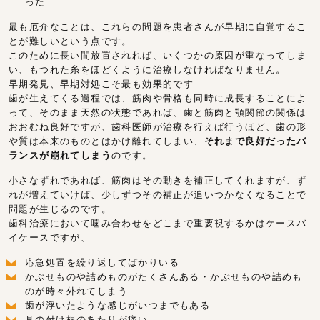
った
最も厄介なことは、これらの問題を患者さんが早期に自覚するこ
とが難しいという点です。
このために長い間放置されれば、いくつかの原因が重なってしま
い、もつれた糸をほどくように治療しなければなりません。
早期発見、早期対処こそ最も効果的です
歯が生えてくる過程では、筋肉や骨格も同時に成長することによ
って、そのまま天然の状態であれば、歯と筋肉と顎関節の関係は
おおむね良好ですが、歯科医師が治療を行えば行うほど、歯の形
や質は本来のものとはかけ離れてしまい、
それまで良好だったバ
ランスが崩れてしまう
のです。
小さなずれであれば、筋肉はその動きを補正してくれますが、ず
れが増えていけば、少しずつその補正が追いつかなくなることで
問題が生じるのです。
歯科治療において噛み合わせをどこまで重要視するかはケースバ
イケースですが、
応急処置を繰り返してばかりいる
かぶせものや詰めものがたくさんある・かぶせものや詰めも
のが時々外れてしまう
歯が浮いたような感じがいつまでもある
耳の付け根のあたりが痛い