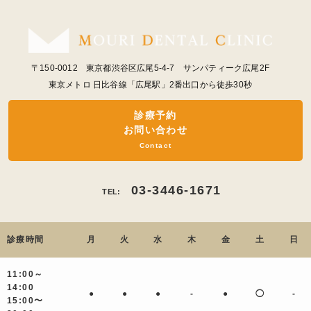
〒150-0012 東京都渋谷区広尾5-4-7 サンパティーク広尾2F
東京メトロ 日比谷線「広尾駅」2番出口から徒歩30秒
診療予約
お問い合わせ
Contact
03-3446-1671
TEL:
診療時間
月
火
水
木
金
土
日
11:00～
14:00
●
●
●
-
●
◯
-
15:00〜