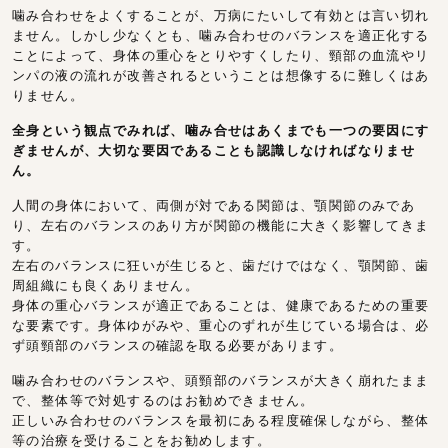
噛み合わせをよくすることが、万病にたいして有効とは言い切れ
ません。しかし少なくとも、噛み合わせのバランスを適正化する
ことによって、身体の重心をとりやすくしたり、頸部の血流やリ
ンパの液の流れが改善されるということは想像するに難しくはあ
りません。
全身という観点でみれば、噛み合せはあくまでも一つの要因にす
ぎませんが、大切な要因であることも認識しなければなりませ
ん。
人間の身体において、両側が対である関節は、顎関節のみであ
り、左右のバランスのあり方が関節の機能に大きく影響してきま
す。
左右のバランスに狂いが生じると、歯だけではなく、顎関節、歯
周組織にも良くありません。
身体の重心バランスが適正であることは、健康であるための重要
な要素です。身体ゆがみや、重心のずれが生じている場合は、必
ず頭頸部のバランスの確認を取る必要があります。
噛み合わせのバランスや、頭頸部のバランスが大きく崩れたまま
で、整体等で対処するのはお勧めできません。
正しいみ合わせのバランスを最初にある程度確保しながら、整体
等の治療を受けることをお勧めします。