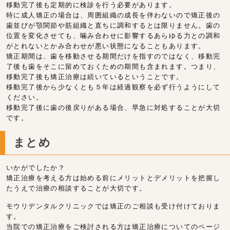
移動完了後も定期的に検診を行う必要があります。
特に成人矯正の場合は、周囲組織の成長を伴わないので矯正後の
歯並びが顎関節や筋組織と直ちに調和するとは限りません。歯の
位置を変化させても、噛み合わせに影響するあらゆる力との調和
がとれないとかみ合わせが悪い状態になることもあります。
矯正期間は、歯を移動させる期間だけを指すのではなく、移動完
了後も歯をそこに留めておくための期間も含まれます。つまり、
移動完了後も矯正治療は続いているということです。
移動完了後から少なくとも５年は経過観察を必ず行うようにして
ください。
移動完了後に歯の後戻りがある場合、早急に対処することが大切
です。
まとめ
いかがでしたか？
矯正治療を考える方は始める前にメリットとデメリットを把握し
たうえで治療の相談することが大切です。
モウリデンタルクリニックでは矯正のご相談も受け付けておりま
す。
当院での矯正治療をご検討される方は矯正治療についてのページ