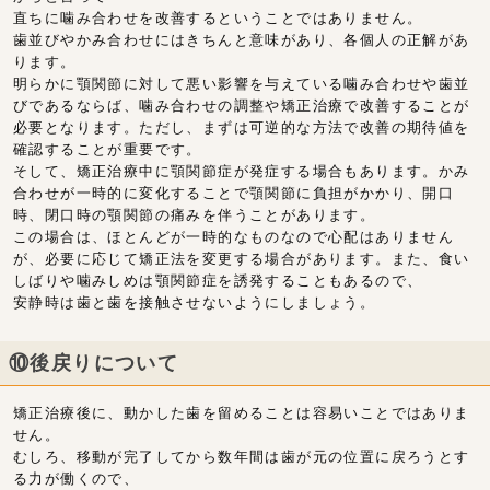
直ちに噛み合わせを改善するということではありません。
歯並びやかみ合わせにはきちんと意味があり、各個人の正解があ
ります。
明らかに顎関節に対して悪い影響を与えている噛み合わせや歯並
びであるならば、噛み合わせの調整や矯正治療で改善することが
必要となります。ただし、まずは可逆的な方法で改善の期待値を
確認することが重要です。
そして、矯正治療中に顎関節症が発症する場合もあります。かみ
合わせが一時的に変化することで顎関節に負担がかかり、開口
時、閉口時の顎関節の痛みを伴うことがあります。
この場合は、ほとんどが一時的なものなので心配はありません
が、必要に応じて矯正法を変更する場合があります。また、食い
しばりや噛みしめは顎関節症を誘発することもあるので、
安静時は歯と歯を接触させないようにしましょう。
⑩後戻りについて
矯正治療後に、動かした歯を留めることは容易いことではありま
せん。
むしろ、移動が完了してから数年間は歯が元の位置に戻ろうとす
る力が働くので、