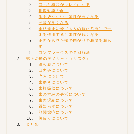
口元と横顔がキレイになる
咀嚼効率の向上
歯を抜かない可能性が高くなる
発音が良くなる
本格矯正治療（大人の矯正治療）で手
術を併用する可能性が低くなる
正面から見た顎の曲がりの程度を減ら
す
コンプレックスの早期解消
矯正治療のデメリット（リスク）
違和感について
口内炎について
痛みについて
歯磨きについて
歯根吸収について
歯の神経の失活について
歯肉退縮について
親知らずについて
顎関節症について
後戻りについて
まとめ