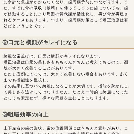
に余計な負担がかからなくなり、歯周病予防につながります。ま
た、すでに骨の吸収（破壊）を伴ってしまった歯についても、歯
が移動することにより周囲の骨代謝が活性化し、再び骨が再建さ
れるケースもあります。つまり、歯周病対策として矯正治療は有
効だということです。
②口元と横顔がキレイになる
綺麗な歯並びは、口元と横顔がキレイになります。
矯正治療は口元の美しさももちろんきちんと考えておるので、顔
貌が大きく改善することがあります。
ただし症例によっては、大きく改善しない場合もあります。あく
までも機能性を重視し、
その結果に基づいて綺麗になることが大切です。機能を疎かにし
て美しさを追求してはなりません。たとえ一時的に綺麗になった
としても安定せず、様々な問題を生むことになります。
③咀嚼効率の向上
上下左右の歯の形状、歯の位置関係にはきちんと意味があり、こ