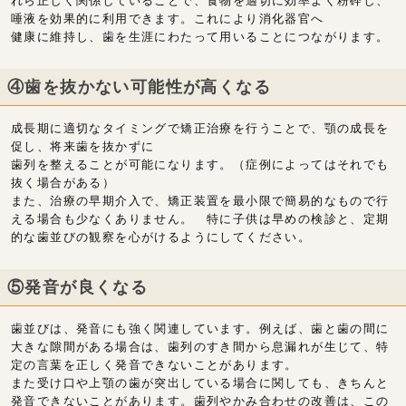
れら正しく関係していることで、食物を適切に効率よく粉砕し、
唾液を効果的に利用できます。これにより消化器官へ
健康に維持し、歯を生涯にわたって用いることにつながります。
④歯を抜かない可能性が高くなる
成長期に適切なタイミングで矯正治療を行うことで、顎の成長を
促し、将来歯を抜かずに
歯列を整えることが可能になります。（症例によってはそれでも
抜く場合がある）
また、治療の早期介入で、矯正装置を最小限で簡易的なもので行
える場合も少なくありません。 特に子供は早めの検診と、定期
的な歯並びの観察を心がけるようにしてください。
⑤発音が良くなる
歯並びは、発音にも強く関連しています。例えば、歯と歯の間に
大きな隙間がある場合は、歯列のすき間から息漏れが生じて、特
定の言葉を正しく発音できないことがあります。
また受け口や上顎の歯が突出している場合に関しても、きちんと
発音できないことがあります。歯列やかみ合わせの改善は、この