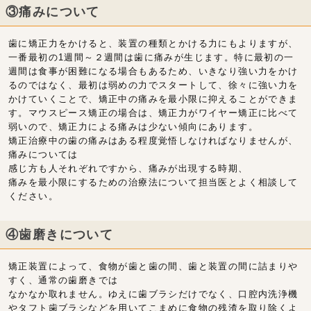
③痛みについて
歯に矯正力をかけると、装置の種類とかける力にもよりますが、
一番最初の1週間～２週間は歯に痛みが生じます。特に最初の一
週間は食事が困難になる場合もあるため、いきなり強い力をかけ
るのではなく、最初は弱めの力でスタートして、徐々に強い力を
かけていくことで、矯正中の痛みを最小限に抑えることができま
す。マウスピース矯正の場合は、矯正力がワイヤー矯正に比べて
弱いので、矯正力による痛みは少ない傾向にあります。
矯正治療中の歯の痛みはある程度覚悟しなければなりませんが、
痛みについては
感じ方も人それぞれですから、痛みが出現する時期、
痛みを最小限にするための治療法について担当医とよく相談して
ください。
④歯磨きについて
矯正装置によって、食物が歯と歯の間、歯と装置の間に詰まりや
すく、通常の歯磨きでは
なかなか取れません。ゆえに歯ブラシだけでなく、口腔内洗浄機
やタフト歯ブラシなどを用いてこまめに食物の残渣を取り除くよ