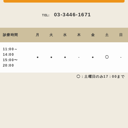
03-3446-1671
TEL:
診療時間
月
火
水
木
金
土
日
11:00～
14:00
●
●
●
-
●
◯
-
15:00〜
20:00
◯：土曜日のみ17：00まで