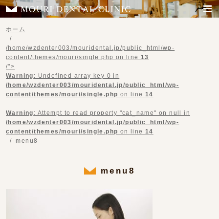
ホーム
/home/wzdenter003/mouridental.jp/public_html/wp-
content/themes/mouri/single.php on line
13
/">
Warning
: Undefined array key 0 in
/home/wzdenter003/mouridental.jp/public_html/wp-
content/themes/mouri/single.php
on line
14
Warning
: Attempt to read property "cat_name" on null in
/home/wzdenter003/mouridental.jp/public_html/wp-
content/themes/mouri/single.php
on line
14
menu8
menu8