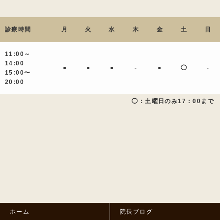
診療時間
月
火
水
木
金
土
日
11:00～
14:00
●
●
●
-
●
◯
-
15:00〜
20:00
◯：土曜日のみ17：00まで
ホーム
院長ブログ