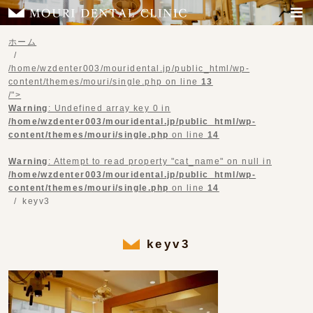
ホーム
/home/wzdenter003/mouridental.jp/public_html/wp-
content/themes/mouri/single.php on line
13
/">
Warning
: Undefined array key 0 in
/home/wzdenter003/mouridental.jp/public_html/wp-
content/themes/mouri/single.php
on line
14
Warning
: Attempt to read property "cat_name" on null in
/home/wzdenter003/mouridental.jp/public_html/wp-
content/themes/mouri/single.php
on line
14
keyv3
keyv3