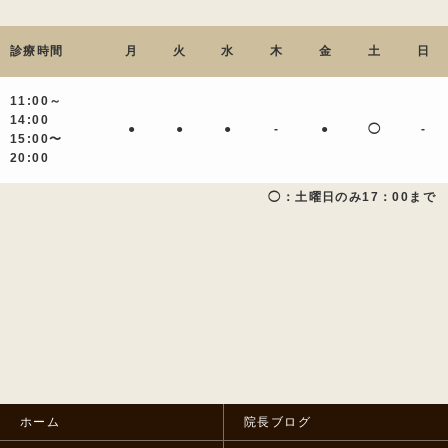
診療時間
月
火
水
木
金
土
日
11:00～
14:00
●
●
●
-
●
◯
-
15:00〜
20:00
◯：土曜日のみ17：00まで
ホーム
院長ブログ