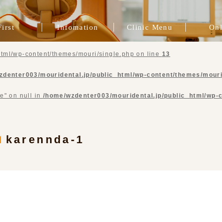
First
Infomation
Clinic Menu
Onl
院長挨拶
一般歯科
スタッフ紹介
症例ブログ
ブログ
治療費
インプラント治療
インビザライン
プレマタニティ
精密根管治療
歯周病治療
審美歯科
矯正治療
咬合治療
補綴治療
予防歯科
tml/wp-content/themes/mouri/single.php on line
13
zdenter003/mouridental.jp/public_html/wp-content/themes/mouri
e" on null in
/home/wzdenter003/mouridental.jp/public_html/wp-
karennda-1