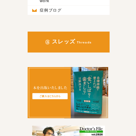
work
症例ブログ
スレッズ
Threads