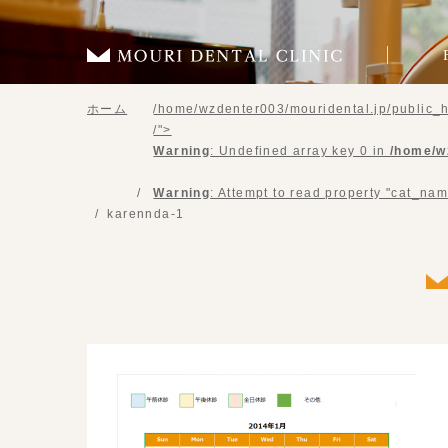
ホーム
/home/wzdenter003/mouridental.jp/public_h
/">
Warning
: Undefined array key 0 in
/home/w
Warning
: Attempt to read property "cat_nam
karennda-1