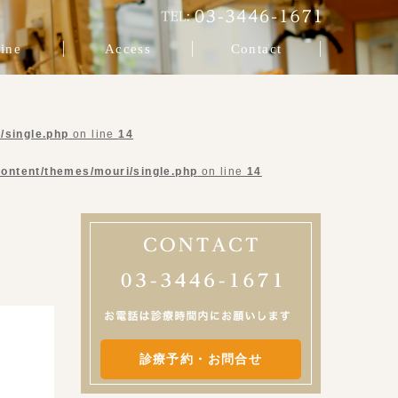
ine
Access
Contact
/single.php
on line
14
content/themes/mouri/single.php
on line
14
診療予約・お問合せ