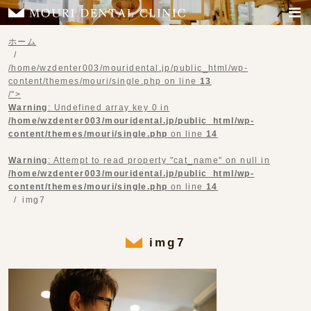
ホーム
/home/wzdenter003/mouridental.jp/public_html/wp-
content/themes/mouri/single.php on line
13
/">
Warning
: Undefined array key 0 in
/home/wzdenter003/mouridental.jp/public_html/wp-
content/themes/mouri/single.php
on line
14
Warning
: Attempt to read property "cat_name" on null in
/home/wzdenter003/mouridental.jp/public_html/wp-
content/themes/mouri/single.php
on line
14
img7
img7