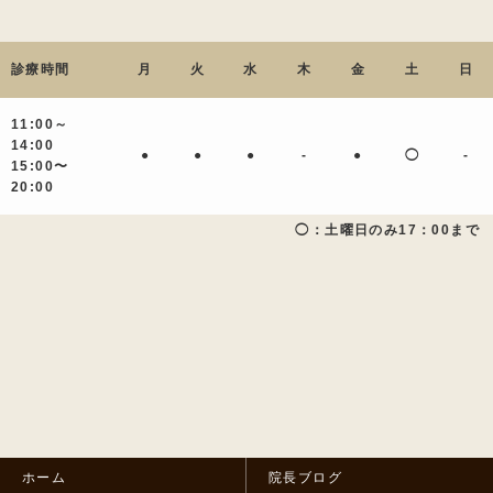
診療時間
月
火
水
木
金
土
日
11:00～
14:00
●
●
●
-
●
◯
-
15:00〜
20:00
◯：土曜日のみ17：00まで
ホーム
院長ブログ