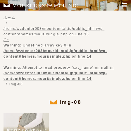
ホーム
/home/wzdenter003/mouridental.jp/public_html/wp-
content/themes/mouri/single.php on line
13
/">
Warning
: Undefined array key 0 in
/home/wzdenter003/mouridental.jp/public_html/wp-
content/themes/mouri/single.php
on line
14
Warning
: Attempt to read property "cat_name" on null in
/home/wzdenter003/mouridental.jp/public_html/wp-
content/themes/mouri/single.php
on line
14
img-08
img-08