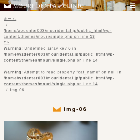
ホーム
/home/wzdenter003/mouridental.jp/public_html/wp-
content/themes/mouri/single.php on line
13
/">
Warning
: Undefined array key 0 in
/home/wzdenter003/mouridental.jp/public_html/wp-
content/themes/mouri/single.php
on line
14
Warning
: Attempt to read property "cat_name" on null in
/home/wzdenter003/mouridental.jp/public_html/wp-
content/themes/mouri/single.php
on line
14
img-06
img-06