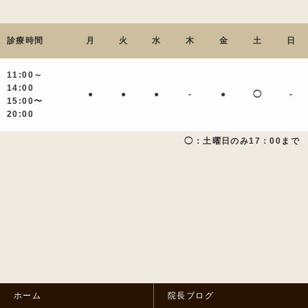
診療時間
月
火
水
木
金
土
日
11:00～
14:00
●
●
●
-
●
◯
-
15:00〜
20:00
◯：土曜日のみ17：00まで
ホーム
院長ブログ