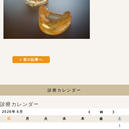
« 前の記事へ
診療カレンダー
診療カレンダー
2026年 8月
日
月
火
水
木
金
土
1