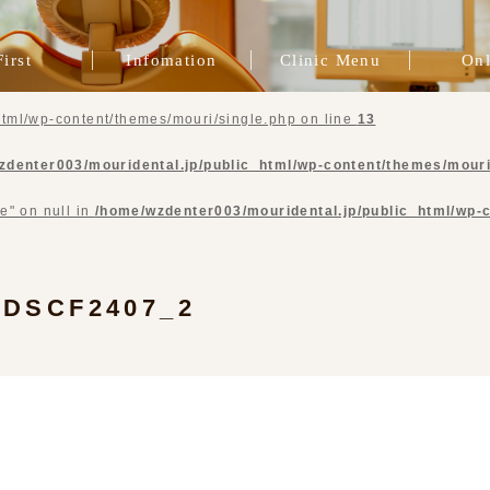
First
Infomation
Clinic Menu
Onl
院長挨拶
一般歯科
スタッフ紹介
症例ブログ
ブログ
治療費
インプラント治療
インビザライン
プレマタニティ
精密根管治療
歯周病治療
審美歯科
矯正治療
咬合治療
補綴治療
予防歯科
tml/wp-content/themes/mouri/single.php on line
13
zdenter003/mouridental.jp/public_html/wp-content/themes/mouri
e" on null in
/home/wzdenter003/mouridental.jp/public_html/wp-
DSCF2407_2