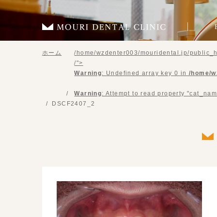
ホーム
/home/wzdenter003/mouridental.jp/public_h
/">
Warning
: Undefined array key 0 in
/home/w
Warning
: Attempt to read property "cat_nam
DSCF2407_2