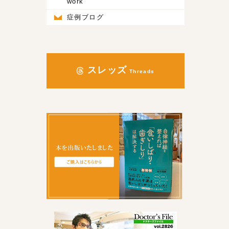
work
症例ブログ
スレッズ
Threads