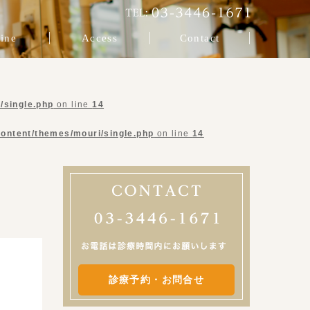
ine
Access
Contact
/single.php
on line
14
content/themes/mouri/single.php
on line
14
診療予約・お問合せ