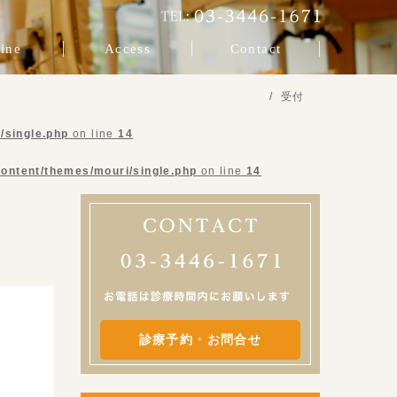
ine
Access
Contact
受付
/single.php
on line
14
content/themes/mouri/single.php
on line
14
診療予約・お問合せ