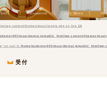
First
Infomation
Clinic Menu
Onl
院長挨拶
一般歯科
スタッフ紹介
症例ブログ
ブログ
治療費
インプラント治療
インビザライン
プレマタニティ
精密根管治療
歯周病治療
審美歯科
矯正治療
咬合治療
補綴治療
予防歯科
tml/wp-content/themes/mouri/single.php on line
13
zdenter003/mouridental.jp/public_html/wp-content/themes/mouri
e" on null in
/home/wzdenter003/mouridental.jp/public_html/wp-
受付