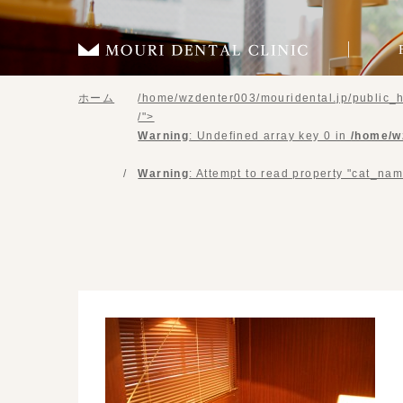
ホーム
/home/wzdenter003/mouridental.jp/public_h
/">
Warning
: Undefined array key 0 in
/home/w
Warning
: Attempt to read property "cat_nam