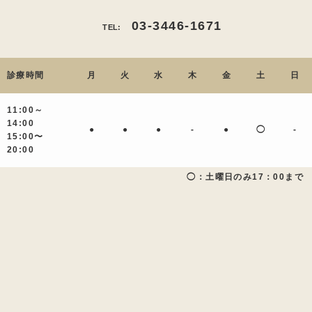
03-3446-1671
TEL:
診療時間
月
火
水
木
金
土
日
11:00～
14:00
●
●
●
-
●
◯
-
15:00〜
20:00
◯：土曜日のみ17：00まで