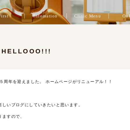
First
Infomation
Clinic Menu
Onl
院長挨拶
一般歯科
スタッフ紹介
症例ブログ
ブログ
治療費
インプラント治療
インビザライン
プレマタニティ
精密根管治療
歯周病治療
審美歯科
矯正治療
咬合治療
補綴治療
予防歯科
HELLOOO!!!
５周年を迎えました。 ホームページがリニューアル！！
楽しいブログにしていきたいと思います。
りますので、