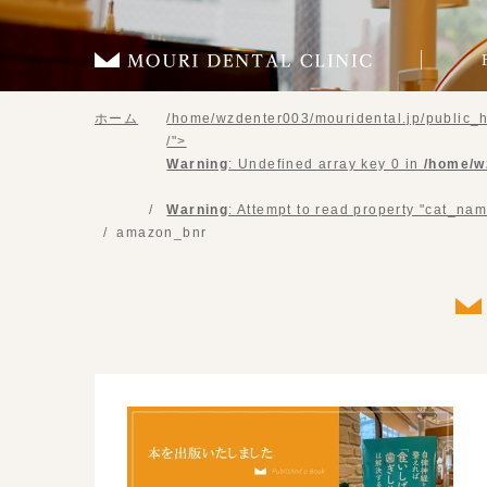
ホーム
/home/wzdenter003/mouridental.jp/public_h
/">
Warning
: Undefined array key 0 in
/home/w
Warning
: Attempt to read property "cat_nam
amazon_bnr