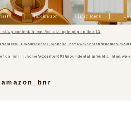
First
Infomation
Clinic Menu
Onl
院長挨拶
一般歯科
スタッフ紹介
症例ブログ
ブログ
治療費
インプラント治療
インビザライン
プレマタニティ
精密根管治療
歯周病治療
審美歯科
矯正治療
咬合治療
補綴治療
予防歯科
tml/wp-content/themes/mouri/single.php on line
13
zdenter003/mouridental.jp/public_html/wp-content/themes/mouri
e" on null in
/home/wzdenter003/mouridental.jp/public_html/wp-
amazon_bnr