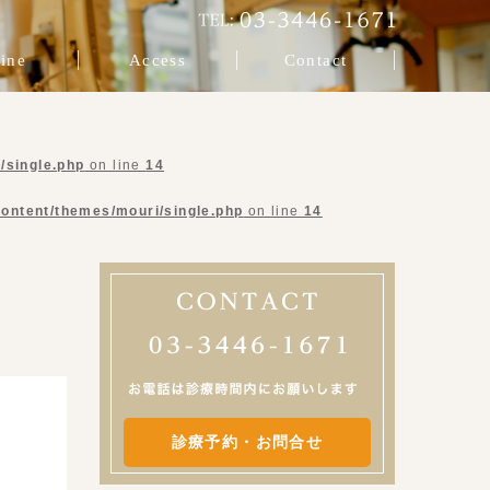
ine
Access
Contact
/single.php
on line
14
content/themes/mouri/single.php
on line
14
診療予約・お問合せ