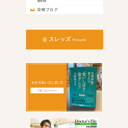
work
症例ブログ
スレッズ
Threads