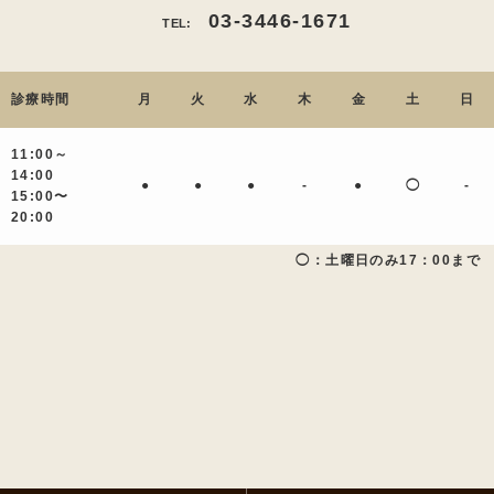
03-3446-1671
TEL:
診療時間
月
火
水
木
金
土
日
11:00～
14:00
●
●
●
-
●
◯
-
15:00〜
20:00
◯：土曜日のみ17：00まで