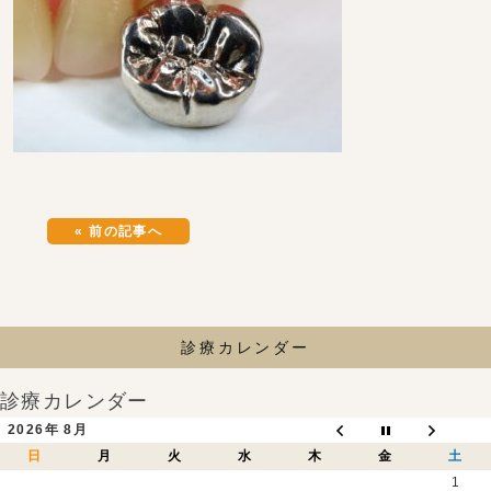
« 前の記事へ
診療カレンダー
診療カレンダー
2026年 8月
日
月
火
水
木
金
土
1