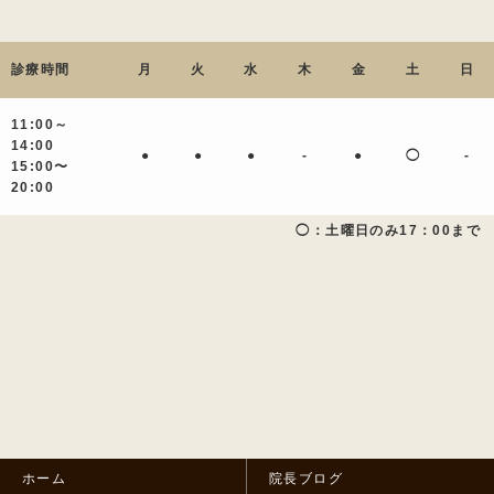
診療時間
月
火
水
木
金
土
日
11:00～
14:00
●
●
●
-
●
◯
-
15:00〜
20:00
◯：土曜日のみ17：00まで
ホーム
院長ブログ