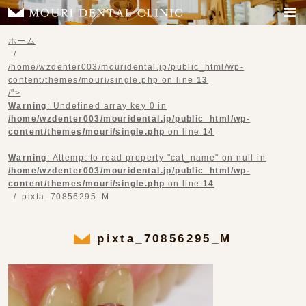
ホーム
/home/wzdenter003/mouridental.jp/public_html/wp-
content/themes/mouri/single.php on line
13
/">
Warning
: Undefined array key 0 in
/home/wzdenter003/mouridental.jp/public_html/wp-
content/themes/mouri/single.php
on line
14
Warning
: Attempt to read property "cat_name" on null in
/home/wzdenter003/mouridental.jp/public_html/wp-
content/themes/mouri/single.php
on line
14
pixta_70856295_M
pixta_70856295_M