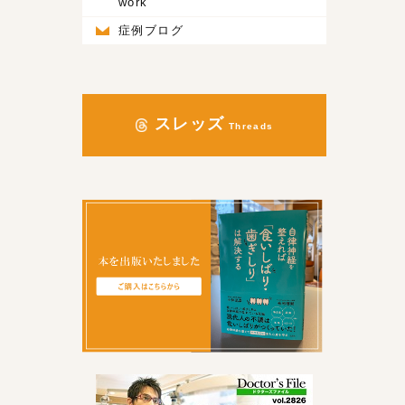
work
症例ブログ
スレッズ
Threads