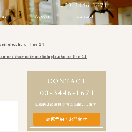
ine
Access
Contact
/single.php
on line
14
content/themes/mouri/single.php
on line
14
診療予約・お問合せ