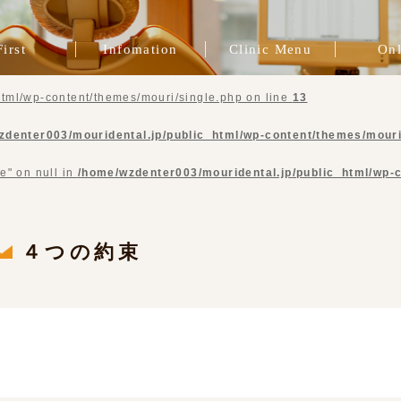
First
Infomation
Clinic Menu
Onl
院長挨拶
一般歯科
スタッフ紹介
症例ブログ
ブログ
治療費
インプラント治療
インビザライン
プレマタニティ
精密根管治療
歯周病治療
審美歯科
矯正治療
咬合治療
補綴治療
予防歯科
tml/wp-content/themes/mouri/single.php on line
13
zdenter003/mouridental.jp/public_html/wp-content/themes/mouri
e" on null in
/home/wzdenter003/mouridental.jp/public_html/wp-
４つの約束