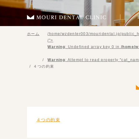
ホーム
/home/wzdenter003/mouridental.jp/public_h
/">
Warning
: Undefined array key 0 in
/home/w
Warning
: Attempt to read property "cat_nam
４つの約束
４つの約束