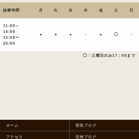
診療時間
月
火
水
木
金
土
日
11:00～
14:00
●
●
●
-
●
◯
-
15:00〜
20:00
◯：土曜日のみ17：00まで
ホーム
院長ブログ
アクセス
症例ブログ