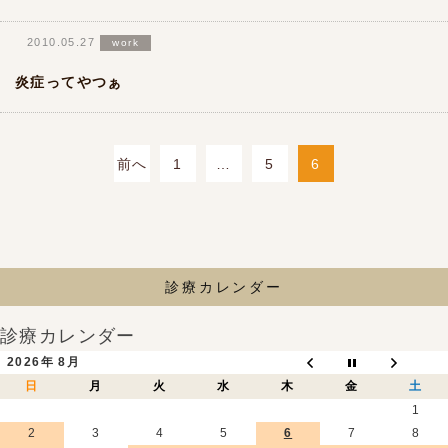
2010.05.27
work
炎症ってやつぁ
前へ
1
…
5
6
投
稿
の
ペ
診療カレンダー
ー
ジ
診療カレンダー
送
2026年 8月
り
日
月
火
水
木
金
土
1
2
3
4
5
6
7
8