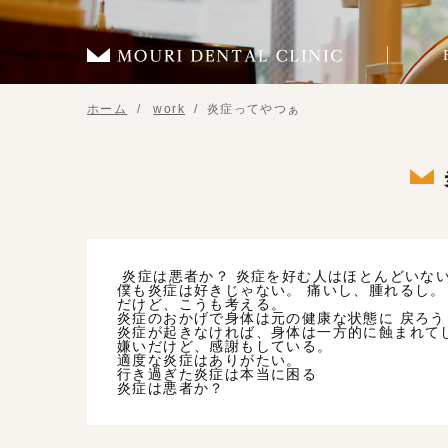
ホーム
work
炎症ってやつぁ
炎症は悪者か？ 炎症を好む人はほとんどいな
僕も炎症は好きじゃない。 痛いし、腫れるし。
だけど、こうも考える。
炎症のおかげで身体は元の健康な状態に 戻ろ
炎症が起きなければ、身体は一方的に蝕まれて
嫌いだけど、感謝もしている。
適度な炎症はありがたい。
行き過ぎた炎症は本当に困る
炎症は悪者か？