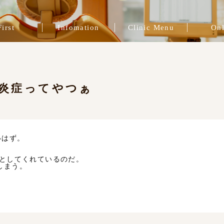
First
Infomation
Clinic Menu
Onl
院長挨拶
一般歯科
スタッフ紹介
症例ブログ
ブログ
治療費
インプラント治療
インビザライン
プレマタニティ
精密根管治療
歯周病治療
審美歯科
矯正治療
咬合治療
補綴治療
予防歯科
炎症ってやつぁ
いはず。
うとしてくれているのだ。
しまう。