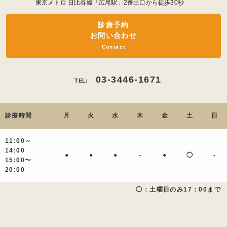
東京メトロ 日比谷線「広尾駅」2番出口から徒歩30秒
診療予約
お問い合わせ
Contact
03-3446-1671
TEL:
診療時間
月
火
水
木
金
土
日
11:00～
14:00
●
●
●
-
●
◯
-
15:00〜
20:00
◯：土曜日のみ17：00まで