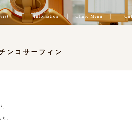
First
Infomation
Clinic Menu
Onl
院長挨拶
一般歯科
スタッフ紹介
症例ブログ
ブログ
治療費
インプラント治療
インビザライン
プレマタニティ
精密根管治療
歯周病治療
審美歯科
矯正治療
咬合治療
補綴治療
予防歯科
チンコサーフィン
が、
った。