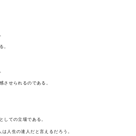
。
る。
。
痛感させられるのである。
物としての立場である。
人は人生の達人だと言えるだろう。