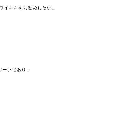
のワイキキをお勧めしたい。
、
ポーツであり 、
。