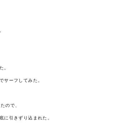
。
た。
コでサーフしてみた。
ったので、
海底に引きずり込まれた。
、