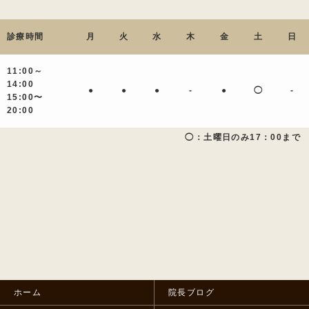
診療時間
月
火
水
木
金
土
日
11:00～
14:00
●
●
●
-
●
◯
-
15:00〜
20:00
◯：土曜日のみ17：00まで
ホーム
院長ブログ