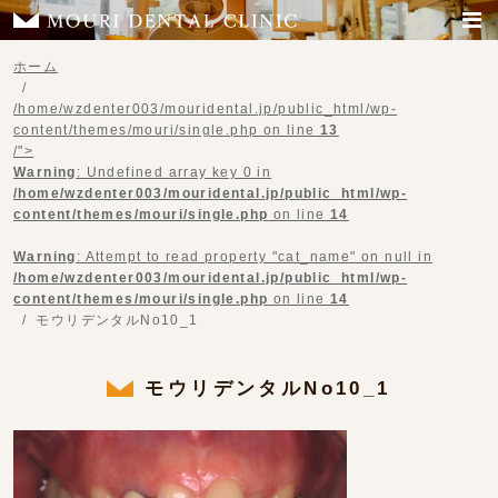
ホーム
/home/wzdenter003/mouridental.jp/public_html/wp-
content/themes/mouri/single.php on line
13
/">
Warning
: Undefined array key 0 in
/home/wzdenter003/mouridental.jp/public_html/wp-
content/themes/mouri/single.php
on line
14
Warning
: Attempt to read property "cat_name" on null in
/home/wzdenter003/mouridental.jp/public_html/wp-
content/themes/mouri/single.php
on line
14
モウリデンタルNo10_1
モウリデンタルNo10_1